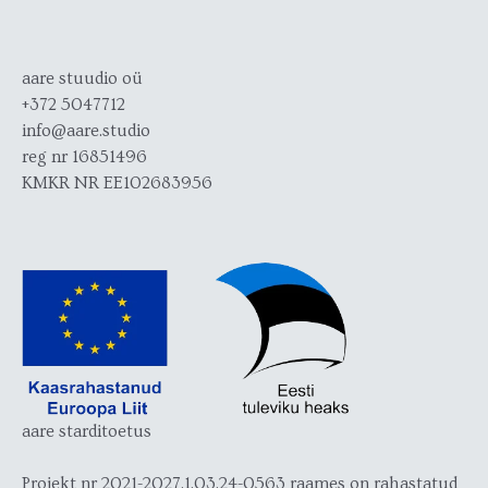
aare stuudio oü
+372 5047712
info@aare.studio
reg nr 16851496
KMKR NR EE102683956
aare starditoetus
Projekt nr 2021-2027.1.03.24-0563 raames on rahastatud