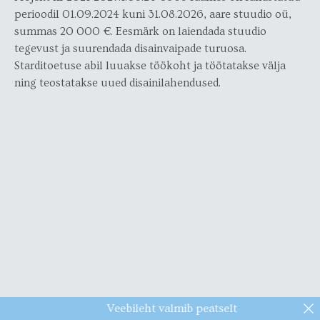
perioodil 01.09.2024 kuni 31.08.2026, aare stuudio oü,
summas 20 000 €. Eesmärk on laiendada stuudio
tegevust ja suurendada disainvaipade turuosa.
Starditoetuse abil luuakse töökoht ja töötatakse välja
ning teostatakse uued disainilahendused.
Veebileht valmib peatselt